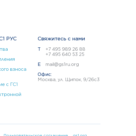
С1 РУС
Свяжитесь с нами
тва
Т
+7 495 989 26 88
+7 495 640 53 25
пления
E
mail@gs1ru.org
ого взноса
Офис:
Москва, ул. Щипок, 9/26с3
е с ГС1
ктронной
Пользовательское соглашение
gs1.org