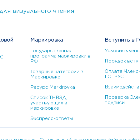
для визуального чтения
ховой
Маркировка
Вступить в Г
Государственная
Условия членс
программа маркировки в
УС
Порядок всту
РФ
Оплата Членск
Товарные категории в
ГС1 РУС
Маркировке
Взаимодействи
Ресурс Markirovka
Проверка Эле
Список ТНВЭД,
подписи
участвующих в
маркировке
Экспресс-ответы
иденциальности
Соглашение об использовании файлов cookie