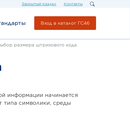
Закрытый раздел
Контакты
тандарты
Вход в каталог ГС46
Выбор размера штрихового кода
а
ой информации начинается
т типа символики, среды