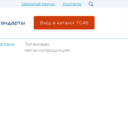
Закрытый раздел
Контакты
тандарты
Вход в каталог ГС46
ировке
Титановая
металлопродукция