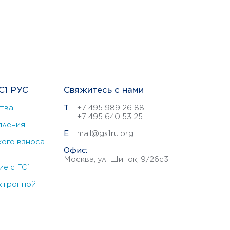
С1 РУС
Свяжитесь с нами
тва
Т
+7 495 989 26 88
+7 495 640 53 25
пления
E
mail@gs1ru.org
ого взноса
Офис:
Москва, ул. Щипок, 9/26с3
е с ГС1
ктронной