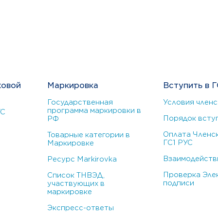
ховой
Маркировка
Вступить в Г
Государственная
Условия членс
программа маркировки в
УС
Порядок всту
РФ
Оплата Членск
Товарные категории в
ГС1 РУС
Маркировке
Взаимодействи
Ресурс Markirovka
Проверка Эле
Список ТНВЭД,
подписи
участвующих в
маркировке
Экспресс-ответы