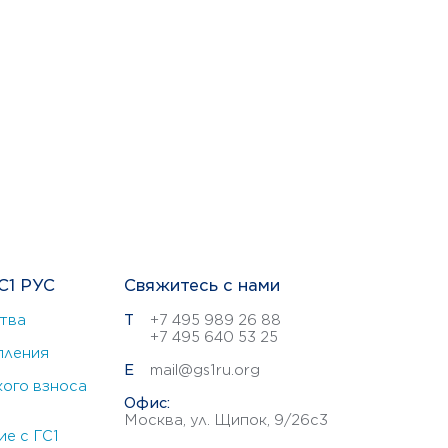
С1 РУС
Свяжитесь с нами
тва
Т
+7 495 989 26 88
+7 495 640 53 25
пления
E
mail@gs1ru.org
ого взноса
Офис:
Москва, ул. Щипок, 9/26с3
е с ГС1