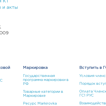
я КТ
 и акты
:
9009
ховой
Маркировка
Вступить в Г
Государственная
Условия членс
программа маркировки в
УС
Порядок всту
РФ
Оплата Членск
Товарные категории в
ГС1 РУС
Маркировке
Взаимодействи
Ресурс Markirovka