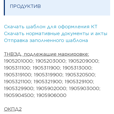
ПРОДУКТИВ
Скачать шаблон для оформления КТ
Скачать нормативные документы и акты
Отправка заполненного шаблона
ТНВЭД, подлежащие маркировке:
1905201000; 1905203000; 1905209000;
1905311100; 1905311900; 1905313000;
1905319100; 1905319900; 1905320500;
1905321100; 1905321900; 1905329100;
1905329900; 1905902000; 1905903000;
1905904500; 1905906000
ОКПД2