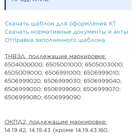
Скачать шаблон для оформления КТ
Скачать нормативные документы и акты
Отправка заполненного шаблона
ТНВЭД, подлежащие маркировке:
6504000000; 6505001000; 6505003000;
6505009000; 6506991000; 6506999010;
6506999020; 6506999030; 6506999040;
6506999050; 6506999060; 6506999070;
6506999080; 6506999090
ОКПД2, подлежащие маркировке:
14.19.42, 14.19.43 (кроме 14.19.43.160,