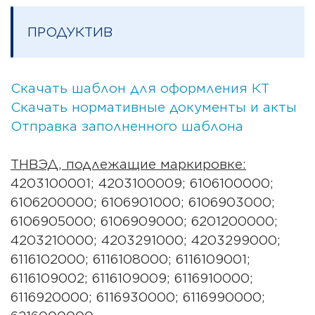
ПРОДУКТИВ
Скачать шаблон для оформления КТ
Скачать нормативные документы и акты
Отправка заполненного шаблона
ТНВЭД, подлежащие маркировке:
4203100001; 4203100009; 6106100000;
6106200000; 6106901000; 6106903000;
6106905000; 6106909000; 6201200000;
4203210000; 4203291000; 4203299000;
6116102000; 6116108000; 6116109001;
6116109002; 6116109009; 6116910000;
6116920000; 6116930000; 6116990000;