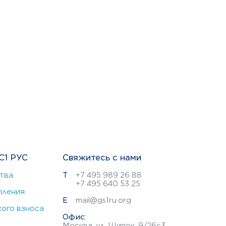
С1 РУС
Свяжитесь с нами
тва
Т
+7 495 989 26 88
+7 495 640 53 25
пления
E
mail@gs1ru.org
ого взноса
Офис:
Москва, ул. Щипок, 9/26с3