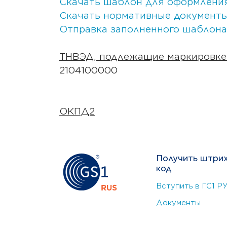
Скачать шаблон для оформлени
Скачать нормативные документы
Отправка заполненного шаблона
ТНВЭД, подлежащие маркировке
2104100000
ОКПД2
Получить штри
код
Вступить в ГС1 Р
Документы