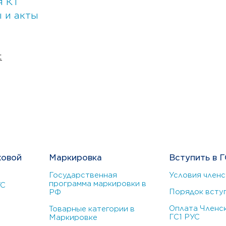
я КТ
 и акты
:
ховой
Маркировка
Вступить в Г
Государственная
Условия членс
программа маркировки в
УС
Порядок всту
РФ
Оплата Членск
Товарные категории в
ГС1 РУС
Маркировке