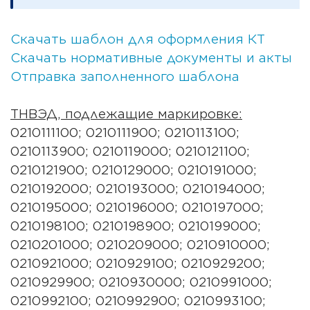
Скачать шаблон для оформления КТ
Скачать нормативные документы и акты
Отправка заполненного шаблона
ТНВЭД, подлежащие маркировке:
0210111100; 0210111900; 0210113100;
0210113900; 0210119000; 0210121100;
0210121900; 0210129000; 0210191000;
0210192000; 0210193000; 0210194000;
0210195000; 0210196000; 0210197000;
0210198100; 0210198900; 0210199000;
0210201000; 0210209000; 0210910000;
0210921000; 0210929100; 0210929200;
0210929900; 0210930000; 0210991000;
0210992100; 0210992900; 0210993100;