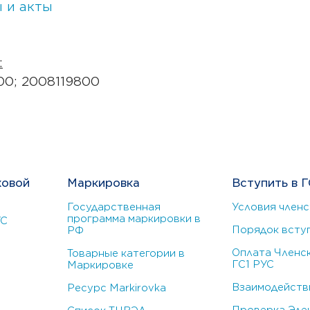
 и акты
:
00; 2008119800
ховой
Маркировка
Вступить в Г
Государственная
Условия членс
программа маркировки в
УС
Порядок всту
РФ
Оплата Членск
Товарные категории в
ГС1 РУС
Маркировке
Взаимодействи
Ресурс Markirovka