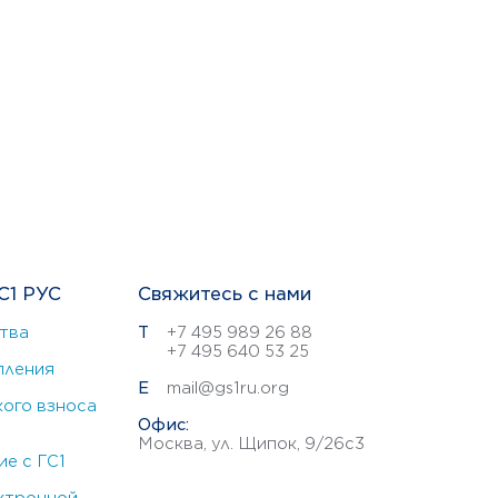
С1 РУС
Свяжитесь с нами
тва
Т
+7 495 989 26 88
+7 495 640 53 25
пления
E
mail@gs1ru.org
ого взноса
Офис:
Москва, ул. Щипок, 9/26с3
е с ГС1