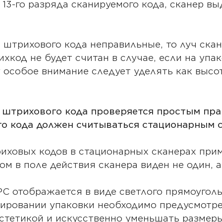
13-го разряда сканируемого кода, сканер вы
штрихового кода неправильные, то луч ска
хкод не будет считан в случае, если на упа
 особое внимание следует уделять как высот
я штрихового кода проверяется простым пра
о кода должен считываться стационарным 
иховых кодов в стационарных сканерах при
том в поле действия сканера виден не один, 
 отображается в виде светлого прямоуголь
ировании упаковки необходимо предусмотре
 эстетикой и искусственно уменьшать размер