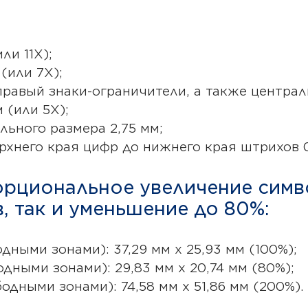
ли 11Х);
(или 7Х);
равый знаки-ограничители, а также центра
 (или 5Х);
льного размера 2,75 мм;
хнего края цифр до нижнего края штрихов 0,
орциональное увеличение симв
 так и уменьшение до 80%:
ными зонами): 37,29 мм х 25,93 мм (100%);
ными зонами): 29,83 мм х 20,74 мм (80%);
дными зонами): 74,58 мм х 51,86 мм (200%).