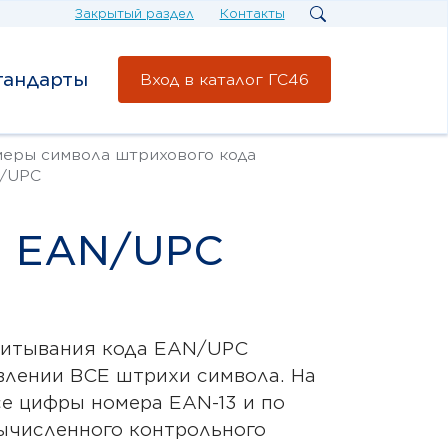
Закрытый раздел
Контакты
тандарты
Вход в каталог ГС46
меры символа штрихового кода
/UPC
а EAN/UPC
считывания кода EAN/UPC
влении ВСЕ штрихи символа. На
е цифры номера EAN-13 и по
вычисленного контрольного