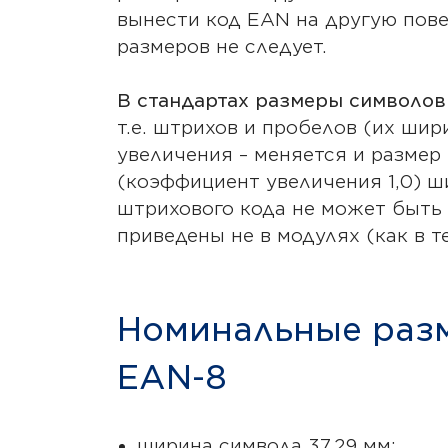
вынести код EAN на другую пове
размеров не следует.
В стандартах размеры символо
т.е. штрихов и пробелов (их шир
увеличения – меняется и размер
(коэффициент увеличения 1,0) ш
штрихового кода не может быть
приведены не в модулях (как в т
Номинальные разм
EAN-8
ширина символа 37,29 мм;