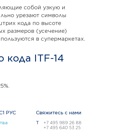
вляющие собой узкую и
ильно урезают символы
штрих кода по высоте
х размеров (усечение)
пользуются в супермаркетах.
 кода ITF-14
25%.
С1 РУС
Свяжитесь с нами
тва
Т
+7 495 989 26 88
+7 495 640 53 25